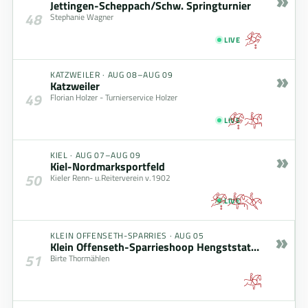
»
Jettingen-Scheppach/Schw. Springturnier
48
Stephanie Wagner
LIVE
»
KATZWEILER
·
AUG 08–AUG 09
Katzweiler
49
Florian Holzer - Turnierservice Holzer
LIVE
»
KIEL
·
AUG 07–AUG 09
Kiel-Nordmarksportfeld
50
Kieler Renn- u.Reiterverein v.1902
LIVE
»
KLEIN OFFENSETH-SPARRIES
·
AUG 05
Klein Offenseth-Sparrieshoop Hengststation Maas J. Hell
51
Birte Thormählen