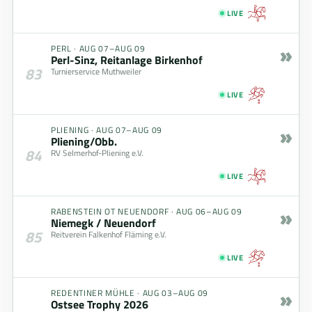
LIVE
»
PERL
·
AUG 07–AUG 09
Perl-Sinz, Reitanlage Birkenhof
83
Turnierservice Muthweiler
LIVE
»
PLIENING
·
AUG 07–AUG 09
Pliening/Obb.
84
RV Selmerhof-Pliening e.V.
LIVE
»
RABENSTEIN OT NEUENDORF
·
AUG 06–AUG 09
Niemegk / Neuendorf
85
Reitverein Falkenhof Fläming e.V.
LIVE
»
REDENTINER MÜHLE
·
AUG 03–AUG 09
Ostsee Trophy 2026