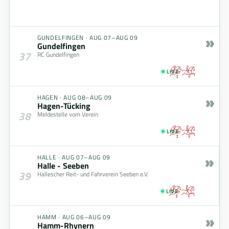
»
GUNDELFINGEN
·
AUG 07–AUG 09
Gundelfingen
37
RC Gundelfingen
LIVE
»
HAGEN
·
AUG 08–AUG 09
Hagen-Tücking
38
Meldestelle vom Verein
LIVE
»
HALLE
·
AUG 07–AUG 09
Halle - Seeben
39
Hallescher Reit- und Fahrverein Seeben e.V.
LIVE
»
HAMM
·
AUG 06–AUG 09
Hamm-Rhynern