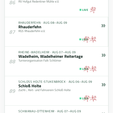
86
RV Hofgut Redentiner Mühle e.V.
LIVE
»
RHAUDERFEHN
·
AUG 08–AUG 09
Rhauderfehn
87
RGS Rhauderfehn e.V.
LIVE
»
RHEINE-WADELHEIM
·
AUG 07–AUG 09
Wadelheim, Wadelheimer Reitertage
88
Turnierorganisation Falk Schlömer
LIVE
»
SCHLOSS HOLTE-STUKENBROCK
·
AUG 06–AUG 09
Schloß Holte
89
Zucht-, Reit- und Fahrverein Schloß Holte
LIVE
SCHWANAU-OTTENHEIM
·
AUG 07–AUG 09