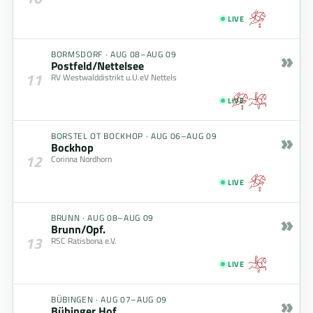
LIVE
»
BORMSDORF
·
AUG 08–AUG 09
Postfeld/Nettelsee
11
RV Westwalddistrikt u.U.eV Nettels
LIVE
»
BORSTEL OT BOCKHOP
·
AUG 06–AUG 09
Bockhop
12
Corinna Nordhorn
LIVE
»
BRUNN
·
AUG 08–AUG 09
Brunn/Opf.
13
RSC Ratisbona e.V.
LIVE
»
BÜBINGEN
·
AUG 07–AUG 09
Bübinger Hof