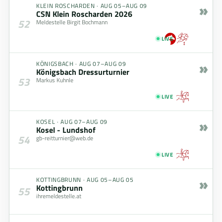
»
KLEIN ROSCHARDEN
·
AUG 05–AUG 09
CSN Klein Roscharden 2026
52
Meldestelle Birgit Bochmann
LIVE
»
KÖNIGSBACH
·
AUG 07–AUG 09
Königsbach Dressurturnier
53
Markus Kuhnle
LIVE
»
KOSEL
·
AUG 07–AUG 09
Kosel - Lundshof
54
gb-reitturnier@web.de
LIVE
»
KOTTINGBRUNN
·
AUG 05–AUG 05
Kottingbrunn
55
ihremeldestelle.at