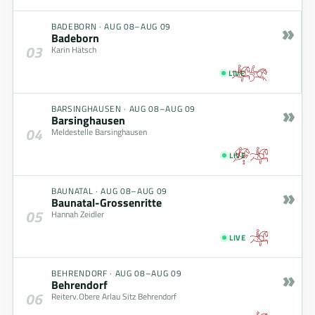
»
BADEBORN
·
AUG 08–AUG 09
Badeborn
03
Karin Hätsch
LIVE
»
BARSINGHAUSEN
·
AUG 08–AUG 09
Barsinghausen
04
Meldestelle Barsinghausen
LIVE
»
BAUNATAL
·
AUG 08–AUG 09
Baunatal-Grossenritte
05
Hannah Zeidler
LIVE
»
BEHRENDORF
·
AUG 08–AUG 09
Behrendorf
06
Reiterv.Obere Arlau Sitz Behrendorf