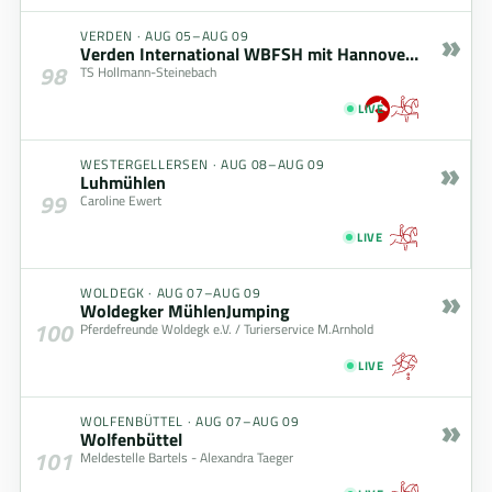
»
VERDEN
·
AUG 05–AUG 09
Verden International WBFSH mit Hannoveraner Championat
98
TS Hollmann-Steinebach
LIVE
»
WESTERGELLERSEN
·
AUG 08–AUG 09
Luhmühlen
99
Caroline Ewert
LIVE
»
WOLDEGK
·
AUG 07–AUG 09
Woldegker MühlenJumping
100
Pferdefreunde Woldegk e.V. / Turierservice M.Arnhold
LIVE
»
WOLFENBÜTTEL
·
AUG 07–AUG 09
Wolfenbüttel
101
Meldestelle Bartels - Alexandra Taeger