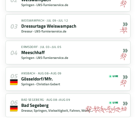
Springen ·
LNS-Turnierservice.de
»
WEISWAMPACH
·
JUL 09–JUL 12
03
Dressurtage Weiswampach
Dressur ·
LNS-Turnierservice.de
»
ERMSDORF
·
JUL 03–JUL 05
04
Meeschhaff
Springen ·
LNS-Turnierservice.de
»
05
ANSBACH
·
AUG 08–AUG 09
LIVE
Gösseldorf/Mfr.
Springen ·
Christian Gebert
»
06
BAD SEGEBERG
·
AUG 08–AUG 09
LIVE
Bad Segeberg
Dressur, Springen, Vielseitigkeit, Fahren, Working Equitation, Voltigieren, Hobby Horsing ·