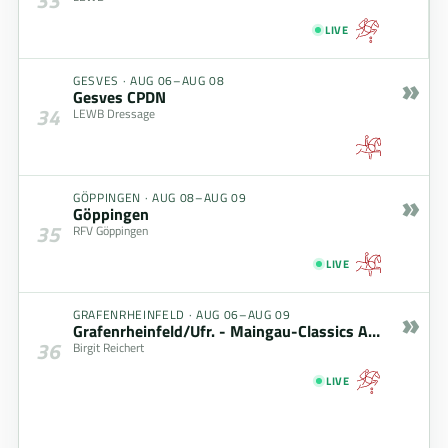
LIVE
»
GESVES
·
AUG 06–AUG 08
Gesves CPDN
34
LEWB Dressage
»
GÖPPINGEN
·
AUG 08–AUG 09
Göppingen
35
RFV Göppingen
LIVE
»
GRAFENRHEINFELD
·
AUG 06–AUG 09
Grafenrheinfeld/Ufr. - Maingau-Classics August 2026
36
Birgit Reichert
LIVE