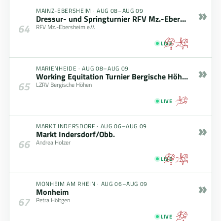
»
MAINZ-EBERSHEIM
·
AUG 08–AUG 09
Dressur- und Springturnier RFV Mz.-Ebersheim (08.08. - 09.08.2026)
64
RFV Mz.-Ebersheim e.V.
LIVE
»
MARIENHEIDE
·
AUG 08–AUG 09
Working Equitation Turnier Bergische Höhen
65
LZRV Bergische Höhen
LIVE
»
MARKT INDERSDORF
·
AUG 06–AUG 09
Markt Indersdorf/Obb.
66
Andrea Holzer
LIVE
»
MONHEIM AM RHEIN
·
AUG 06–AUG 09
Monheim
67
Petra Höltgen
LIVE