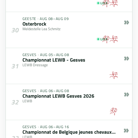
LIVE
»
GEESTE
·
AUG 08–AUG 09
Osterbrock
30
Meldestelle Lea Schmitz
LIVE
»
GESVES
·
AUG 05–AUG 08
Championnat LEWB - Gesves
31
LEWB Dressage
»
GESVES
·
AUG 06–AUG 08
Championnat LEWB Gesves 2026
32
LEWB
»
GESVES
·
AUG 06–AUG 16
Championnat de Belgique jeunes chevaux- Belgisch kampioenschap jonge paarden
33
LEWB