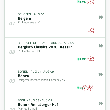
LIVE
»
BELGERN
·
AUG 08
Belgern
07
RV Liebersee e. V.
»
BERGISCH GLADBACH
·
AUG 06–AUG 09
Bergisch Classics 2026 Dressur
08
RV Hebborner Hof
LIVE
»
BÖNEN
·
AUG 07–AUG 09
Bönen
09
Reitgemeinschaft Bönen-Hacheney eV.
LIVE
»
BONN
·
AUG 08–AUG 09
Bonn - Annaberger Hof
10
Markus Schnell