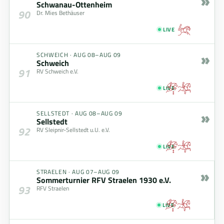
»
Schwanau-Ottenheim
90
Dr. Mies Bethäuser
LIVE
»
SCHWEICH
·
AUG 08–AUG 09
Schweich
91
RV Schweich e.V.
LIVE
»
SELLSTEDT
·
AUG 08–AUG 09
Sellstedt
92
RV Sleipnir-Sellstedt u.U. e.V.
LIVE
»
STRAELEN
·
AUG 07–AUG 09
Sommerturnier RFV Straelen 1930 e.V.
93
RFV Straelen
LIVE