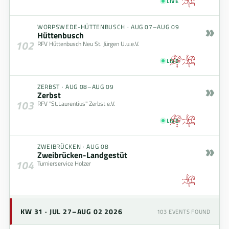
LIVE
»
WORPSWEDE-HÜTTENBUSCH
·
AUG 07–AUG 09
Hüttenbusch
102
RFV Hüttenbusch Neu St. Jürgen U.u.e.V.
LIVE
»
ZERBST
·
AUG 08–AUG 09
Zerbst
103
RFV "St.Laurentius" Zerbst e.V.
LIVE
»
ZWEIBRÜCKEN
·
AUG 08
Zweibrücken-Landgestüt
104
Turnierservice Holzer
KW 31 · JUL 27–AUG 02 2026
103
EVENTS FOUND