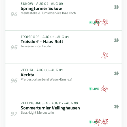
»
SUKOW
·
AUG 07–AUG 09
Springturnier Sukow
94
Meldestelle & Turnierservice Inge Koch
LIVE
»
TROISDORF
·
AUG 03–AUG 05
Troisdorf - Haus Rott
95
Turnierservice Treude
»
VECHTA
·
AUG 08–AUG 09
Vechta
96
Pferdesportverband Weser-Ems e.V.
LIVE
»
VELLINGHAUSEN
·
AUG 07–AUG 09
Sommerturnier Vellinghausen
97
Bass-Light Meldestelle
LIVE