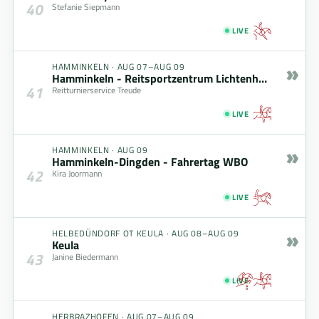
40
Stefanie Siepmann
LIVE
»
HAMMINKELN
·
AUG 07–AUG 09
Hamminkeln - Reitsportzentrum Lichtenholz
41
Reitturnierservice Treude
LIVE
»
HAMMINKELN
·
AUG 09
Hamminkeln-Dingden - Fahrertag WBO
42
Kira Joormann
LIVE
»
HELBEDÜNDORF OT KEULA
·
AUG 08–AUG 09
Keula
43
Janine Biedermann
LIVE
HERBRAZHOFEN
·
AUG 07–AUG 09